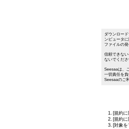
ダウンロード
ンピュータに
ファイルの発
信頼できない
ないでくださ
Seesaa
一切責任を負
Seesaaの
[規約
[規約
[対象