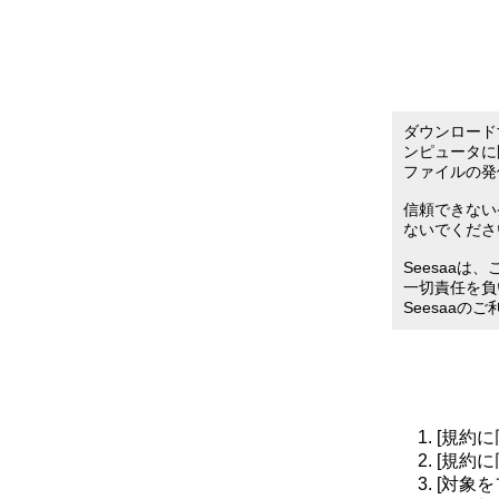
ダウンロード
ンピュータに
ファイルの発
信頼できない
ないでくださ
Seesaa
一切責任を負
Seesaaの
[規約
[規約
[対象