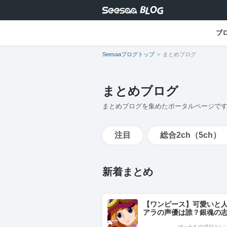
ブ
Seesaaブログトップ
まとめブログ
まとめブログ
まとめブログを集めたポータルページで
注目
総合2ch（5ch）
新着まとめ
【ワンピース】可愛いと
アラの声優は誰？銀魂の
犬夜叉の日暮かごめ役に
ゆったむの流行トレ