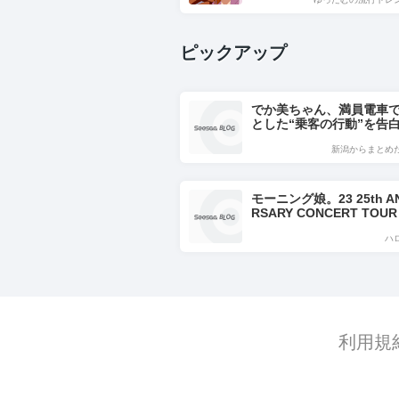
ピックアップ
でか美ちゃん、満員電車
とした“乗客の行動”を告
ニーがつらくて…」
新潟からまとめ
モーニング娘。23 25th AN
RSARY CONCERT TOUR
d quarter-century～ enc
ハ
ッズ公開！
利用規