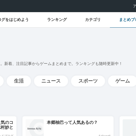
ログをはじめよう
ランキング
カテゴリ
まとめブ
す。新着、注目記事からゲームまとめまで。ランキングも随時更新中！
生活
ニュース
スポーツ
ゲーム
人気のコ
本郷柚巴って人気あるの？
志村妙と
も！
ンドブログ
さやand!