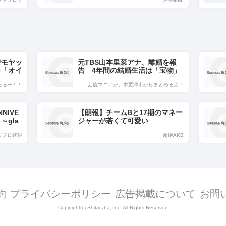
でモヤッ
元TBS山本里菜アナ、離婚を報
白「オイ
告 4年間の結婚生活は「宝物」
…「話し合いを重ねた結果」決断
たるー！！
芸能マニアが、木更津市からまとめるよ！
NIVE
【朗報】チームBと17期のマネー
 ～gla
ジャーが若くて可愛い
ore グ
ロプロ速報
超絶AKB
約
プライバシーポリシー
広告掲載について
お問
Copyright(c) Shitaraba, Inc. All Rights Reserved