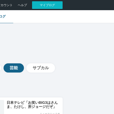
アカウント
ヘルプ
マイブログ
ログ
芸能
サブカル
日本テレビ「お笑いBIG3はさん
ま、たけし、所ジョージだぞ」
ニュースにゅうす