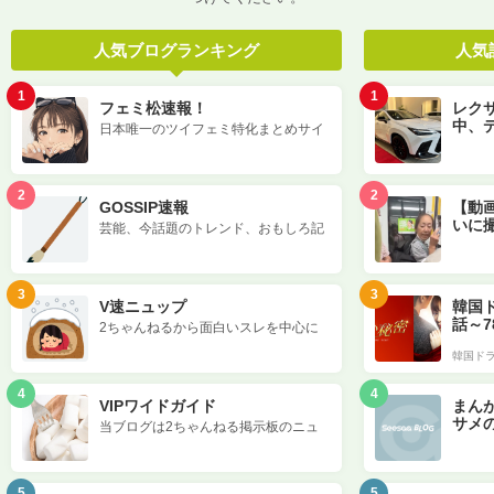
人気ブログランキング
人気
1
1
フェミ松速報！
レクサ
中、
日本唯一のツイフェミ特化まとめサイ
ト！ 他では味わえない刺激がここにあ
る。
2
2
GOSSIP速報
【動
いに
芸能、今話題のトレンド、おもしろ記
事などをまとめているまとめブログ、
GOSSIP速報（ゴシップ速報）です。
3
3
V速ニュップ
韓国ド
話～7
2ちゃんねるから面白いスレを中心に
まとめているよ！糞スレが9割を占め
る糞ブログ！
4
4
VIPワイドガイド
まん
サメ
当ブログは2ちゃんねる掲示板のニュ
ース、芸能、アニメ漫画、ツイッター
記事、なんJ記事、etc…ワイドな…
5
5