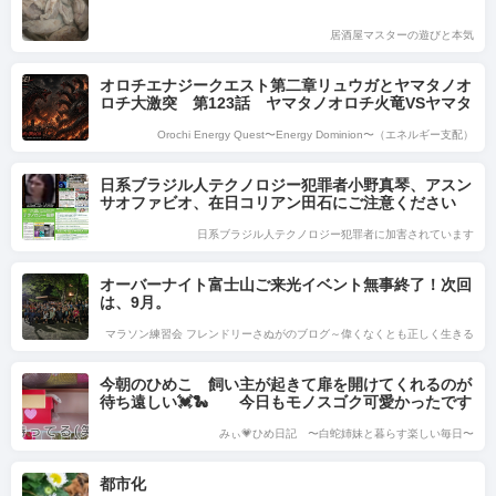
居酒屋マスターの遊びと本気
オロチエナジークエスト第二章リュウガとヤマタノオ
ロチ大激突 第123話 ヤマタノオロチ火竜VSヤマタ
ノオロチ魔竜
Orochi Energy Quest〜Energy Dominion〜（エネルギー支配）
日系ブラジル人テクノロジー犯罪者小野真琴、アスン
サオファビオ、在日コリアン田石にご注意ください
日系ブラジル人テクノロジー犯罪者に加害されています
オーバーナイト富士山ご来光イベント無事終了！次回
は、9月。
マラソン練習会 フレンドリーさぬがのブログ～偉くなくとも正しく生きる
今朝のひめこ 飼い主が起きて扉を開けてくれるのが
待ち遠しい💓🐍 今日もモノスゴク可愛かったです
よーー🥰💖💖💖
みぃ💗ひめ日記 〜白蛇姉妹と暮らす楽しい毎日〜
都市化