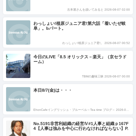
古本屋さんを覘いてみると 2026-08-07 02:00
わっしょい!植原ジュニア君!第六話「着いたぜ岐
阜」。bパート。
わっしょい!植原ジュニア君!。 2026-08-07 00:52
今日のLIVE「8.5 オリックス－楽天」（京セラド
ーム）
TBMの趣味三昧 2026-08-07 00:00
本日8/7(金)は・・・
EhonCafeイングリッシュ・ブルーベル～Tea time ブログ～ 2026-08-07 00:00
No.5191非営利組織の経営Ⅳ#1人事と組織ｐ167F
4【人事は強みを中心に行わなければならない】P.
F.ドラッカーブログ投稿数世界一 5,191日目（202