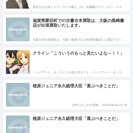
6年8月7日）Re:感謝‼
逆境を生き抜くドラッカーの教え（旧：佐藤剛のドラッカー・マネジメント読書術） 2026-08-07 00:00
滋賀県愛荘町での古書古本買取は、大阪の黒崎書
店が出張買取いたします。
古書古本出張買取は、大阪で創業大正13年黒崎書店にお電話下さい 2026-08-07 00:00
クライン「こういうのもっと見たいよな～！！」
ソードアート・オンラインの非公式サイト。ソードアート・オンラインを無視せず何かを思う＝あなたの義務です。 2026-08-06 23:24
植原ジュニア永久総理大臣「喜ぶべきことだ」
少年たけしの大冒険。 2026-08-06 23:18
植原ジュニア永久総理大臣「喜ぶべきことだ」