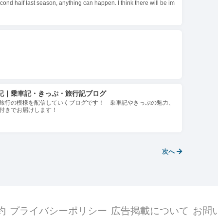
ond half last season, anything can happen. I think there will be im
 that this will be a very exciting team to watch; the core of that tea
記｜乗車記・きっぷ・旅行記ブログ
旅行の模様を配信していくブログです！ 乗車記やきっぷの魅力、
付きでお届けします！
次へ
約
プライバシーポリシー
広告掲載について
お問