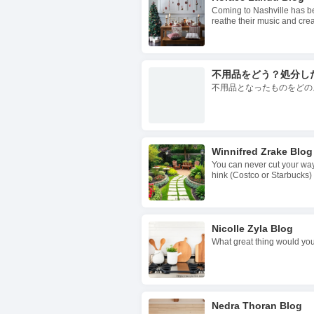
Coming to Nashville has be
reathe their music and creat
不用品をどう？処分し
不用品となったものをどの
Winnifred Zrake Blog
You can never cut your way 
hink (Costco or Starbucks) 
Nicolle Zyla Blog
What great thing would you
Nedra Thoran Blog