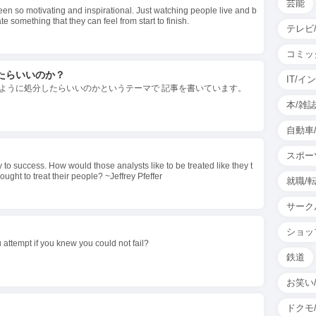
芸能
en so motivating and inspirational. Just watching people live and b
e something that they can feel from start to finish.
テレビ/
コミッ
たらいいのか？
IT/
ように処分したらいいのかというテーマで 記事を書いています。
本/雑
自動車
スポー
to success. How would those analysts like to be treated like they t
ought to treat their people? ~Jeffrey Pfeffer
就職/
サーク
ショッ
 attempt if you knew you could not fail?
鉄道
お笑い
ドクモ