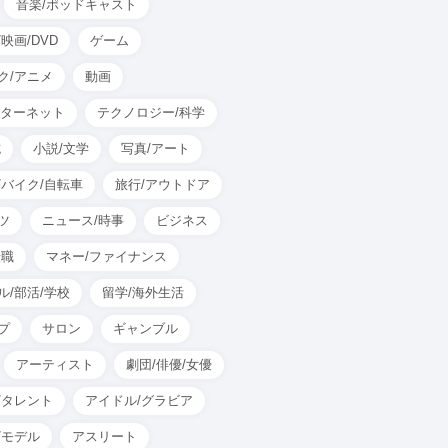
音楽/ポッドキャスト
映画/DVD
ゲーム
ク/アニメ
動画
インターネット
テクノロジー/科学
誌
小説/文学
写真/アート
/バイク/自転車
旅行/アウトドア
ツ
ニュース/時事
ビジネス
転職
マネー/ファイナンス
ル/部活/学校
留学/海外生活
プ
サロン
ギャンブル
アーティスト
劇団/俳優/女優
/タレント
アイドル/グラビア
/モデル
アスリート