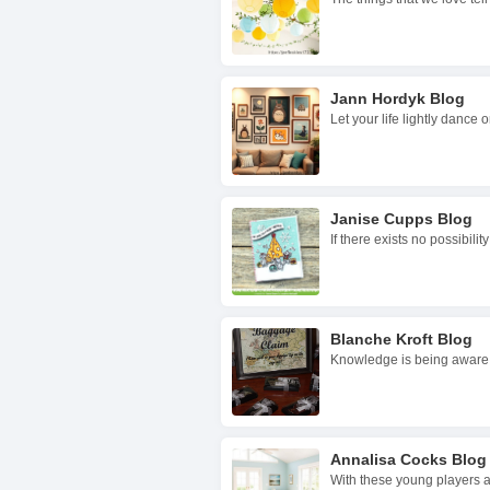
Jann Hordyk Blog
Let your life lightly dance 
Janise Cupps Blog
If there exists no possibili
Blanche Kroft Blog
Knowledge is being aware 
Annalisa Cocks Blog
With these young players a