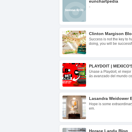
eunchartpedia
-
Clinton Margison Bl
Success is not the key to h
doing, you will be successf
PLAYDOIT | MEXICO
Únase a Playdoit, el mejor 
ás avanzado del mundo co
Lasandra Weidower 
Hope is some extraordinary 
em.
Horace Landu Blog