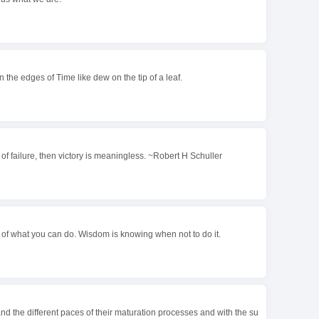
on the edges of Time like dew on the tip of a leaf.
ty of failure, then victory is meaningless. ~Robert H Schuller
of what you can do. Wisdom is knowing when not to do it.
nd the different paces of their maturation processes and with the su