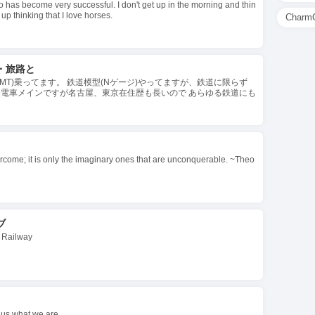
 has become very successful. I don't get up in the morning and thin
t up thinking that I love horses.
CharmG
・旅路と
RS(6MT)乗ってます。 鉄道模型(Nゲージ)やってますが、鉄道に限らず
鉄電車メインですが名古屋、東京在住歴も長いので あらゆる鉄道にも
ercome; it is only the imaginary ones that are unconquerable. ~Theo
ブ
 Railway
l us what we are.