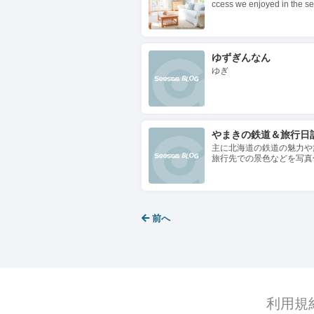
ccess we enjoyed in the sec
provement over last year and
m we exp…
ゆずぎんなん
ゆぎ
やまきの鉄道＆旅行日
主に北海道の鉄道の魅力や
旅行先での景色などを写真
前へ
利用規