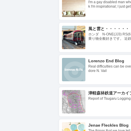
I'm a gay disabled man who
k I'm inspirational; I just ge
風と雲と・・・・・・
ホンダ N-ONE(JJ3) 
乗り物全般好きです。 近
興味はあります。
Lorenzo End Blog
Real difficulties can be ov
dore N. Vail
津軽森林鉄道アーカイ
Report of Tsugaru Logging
Jenae Fleckles Blog
The things that we love tel