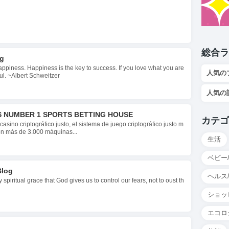
総合ラ
og
appiness. Happiness is the key to success. If you love what you are
人気の
ul. ~Albert Schweitzer
人気の
'S NUMBER 1 SPORTS BETTING HOUSE
カテゴ
casino criptográfico justo, el sistema de juego criptográfico justo m
n más de 3.000 máquinas...
生活
ベビー
Blog
ヘルス
spiritual grace that God gives us to control our fears, not to oust th
ショッ
エコロ